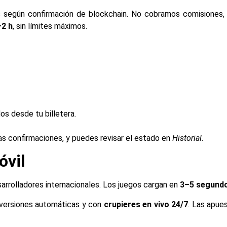
 según confirmación de blockchain. No cobramos comisiones, a
–2 h
, sin límites máximos.
os desde tu billetera.
as confirmaciones, y puedes revisar el estado en
Historial
.
óvil
arrolladores internacionales. Los juegos cargan en
3–5 segund
versiones automáticas y con
crupieres en vivo 24/7
. Las apue