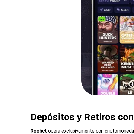
Depósitos y Retiros co
Roobet
opera exclusivamente con criptomoneda