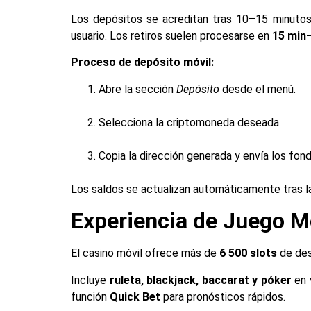
Los depósitos se acreditan tras 10–15 minutos
usuario. Los retiros suelen procesarse en
15 min
Proceso de depósito móvil:
Abre la sección
Depósito
desde el menú.
Selecciona la criptomoneda deseada.
Copia la dirección generada y envía los fond
Los saldos se actualizan automáticamente tras l
Experiencia de Juego M
El casino móvil ofrece más de
6 500 slots
de des
Incluye
ruleta, blackjack, baccarat y póker
en 
función
Quick Bet
para pronósticos rápidos.