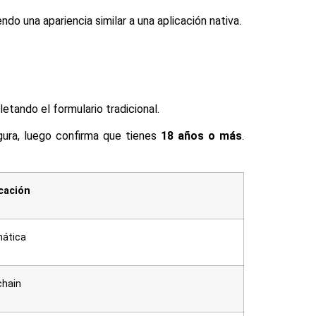
o una apariencia similar a una aplicación nativa.
tando el formulario tradicional.
gura, luego confirma que tienes
18 años o más
.
icación
ática
chain