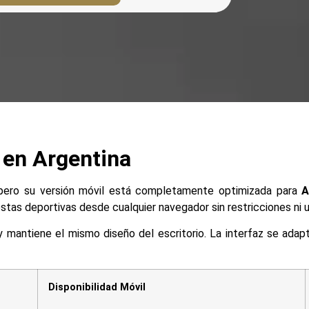
 en Argentina
 pero su versión móvil está completamente optimizada para
A
stas deportivas desde cualquier navegador sin restricciones ni
 mantiene el mismo diseño del escritorio. La interfaz se ada
Disponibilidad Móvil