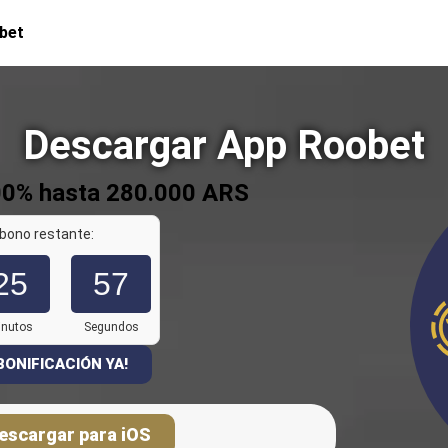
bet
Descargar App Roobet
00% hasta 280.000 ARS
bono restante:
25
56
inutos
Segundos
ONIFICACIÓN YA!
escargar para iOS