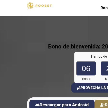
Roo
Bono de bienvenida: 2
Tiempo de 
06
Horas
M
¡APROVECHA LA B
Descargar para Android
D