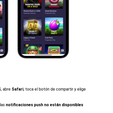
S, abre
Safari
, toca el botón de compartir y elige
 las
notificaciones push no están disponibles