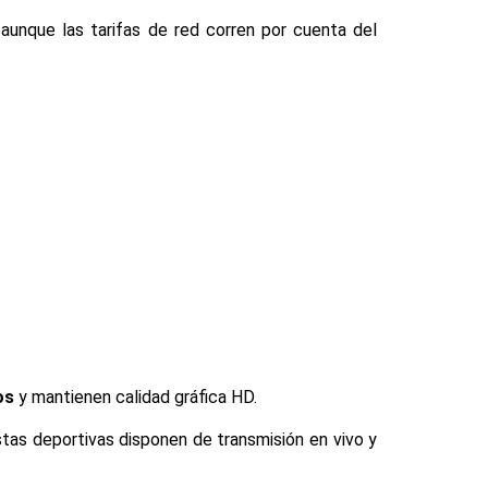
unque las tarifas de red corren por cuenta del
os
y mantienen calidad gráfica HD.
stas deportivas disponen de transmisión en vivo y