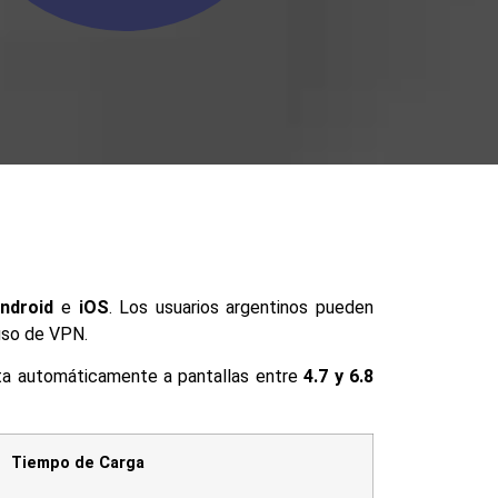
ndroid
e
iOS
. Los usuarios argentinos pueden
 uso de VPN.
pta automáticamente a pantallas entre
4.7 y 6.8
Tiempo de Carga