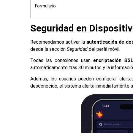
Formulario
Seguridad en Dispositi
Recomendamos activar la
autenticación de do
desde la sección
Seguridad
del perfil móvil.
Todas las conexiones usan
encriptación SSL
automáticamente tras 30 minutos y la informaci
Además, los usuarios pueden configurar alertas
desconocido, el sistema alerta inmediatamente al