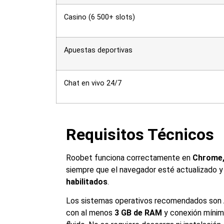
Casino (6 500+ slots)
Apuestas deportivas
Chat en vivo 24/7
Requisitos Técnicos
Roobet funciona correctamente en
Chrome, 
siempre que el navegador esté actualizado 
habilitados
.
Los sistemas operativos recomendados son
con al menos
3 GB de RAM
y conexión míni